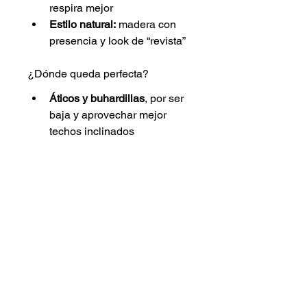
respira mejor
Estilo natural:
 madera con 
presencia y look de “revista”
¿Dónde queda perfecta?
Áticos y buhardillas
, por ser 
baja y aprovechar mejor 
techos inclinados
Dormitorios pequeños
, 
porque no recarga el espacio
Pisos modernos
, por su 
estética minimalista
Casas rurales y ambientes 
rústicos
, por la calidez de la 
madera
Apartamentos turísticos / 
habitaciones de invitados
, 
por su resistencia y 