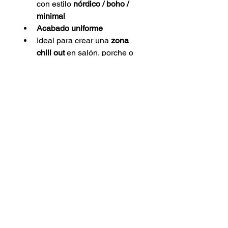
con estilo 
nórdico / boho / 
minimal
Acabado uniforme
Ideal para crear una 
zona 
chill out
 en salón, porche o 
terraza
Acabado
El acabado se elige en las 
variaciones
 del producto.
Recomendación exterior
Pintado con 
pintura apta para 
interior y exterior
, ideal tanto para 
salón como para terraza o jardín; 
para que se mantenga perfecto 
más tiempo, si va a estar muchas 
horas a 
sol directo o lluvia
, 
recomendamos 
porche o funda 
protectora
.