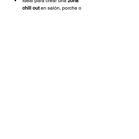
Ideal para crear una 
zona 
chill out
 en salón, porche o 
terraza
Acabado
El acabado se elige en las 
variaciones
 del producto.
Recomendación exterior
Pintado con 
pintura apta para 
interior y exterior
, ideal tanto para 
salón como para terraza o jardín; 
para que se mantenga perfecto 
más tiempo, si va a estar muchas 
horas a 
sol directo o lluvia
, 
recomendamos 
porche o funda 
protectora
.
Incluye
1 x Sillon con palets
4 x ruedas 
de 10 cm de 