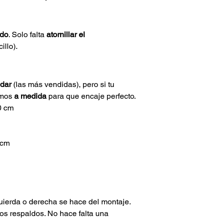
ado
. Solo falta 
atornillar el 
illo).
dar
 (las más vendidas), pero si tu 
amos 
a medida
 para que encaje perfecto.
0 cm
 cm
quierda o derecha se hace del montaje. 
os respaldos. No hace falta una 