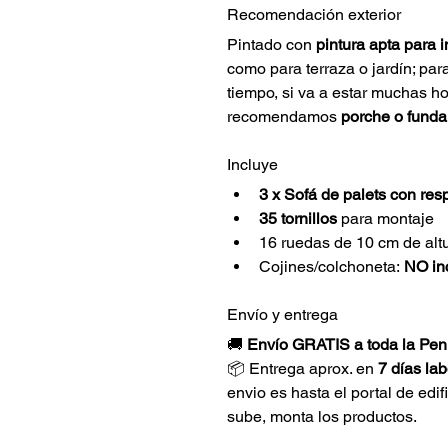
Recomendación exterior
Pintado con 
pintura apta para in
como para terraza o jardín; pa
tiempo, si va a estar muchas ho
recomendamos 
porche o funda
Incluye
3 x Sofá de palets con res
35 tornillos
 para montaje
16 ruedas de 10 cm de alt
Cojines/colchoneta:
 NO in
Envío y entrega
🚚 
Envío GRATIS a toda la Pen
📦 Entrega aprox. en 
7 días la
envio es hasta el portal de edifi
sube, monta los productos.