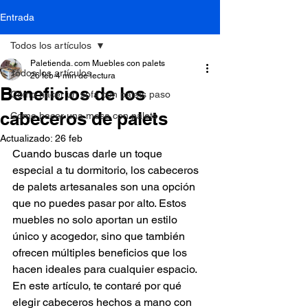
Entrada
Todos los artículos
Paletienda. com Muebles con palets
Todos los artículos
26 feb
4 min de lectura
Beneficios de los
Cómo hacer un sofá con palets paso
cabeceros de palets
Como hacer una mesa con palets
Actualizado:
26 feb
Cuando buscas darle un toque 
especial a tu dormitorio, los cabeceros 
de palets artesanales son una opción 
que no puedes pasar por alto. Estos 
muebles no solo aportan un estilo 
único y acogedor, sino que también 
ofrecen múltiples beneficios que los 
hacen ideales para cualquier espacio. 
En este artículo, te contaré por qué 
elegir cabeceros hechos a mano con 