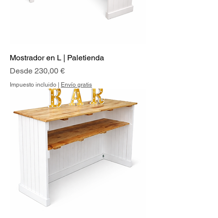
Mostrador en L | Paletienda
Precio de oferta
Desde
230,00 €
Impuesto incluido
|
Envío gratis