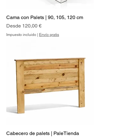
Cama con Palets | 90, 105, 120 cm
Precio de oferta
Desde
120,00 €
Impuesto incluido
|
Envío gratis
Cabecero de palets | PaleTienda