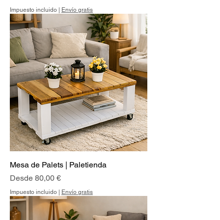
Impuesto incluido
|
Envío gratis
Mesa de Palets | Paletienda
Precio de oferta
Desde
80,00 €
Impuesto incluido
|
Envío gratis