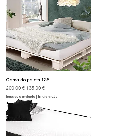
Cama de palets 135
Precio
Precio de oferta
200,00 €
135,00 €
Impuesto incluido
|
Envío gratis