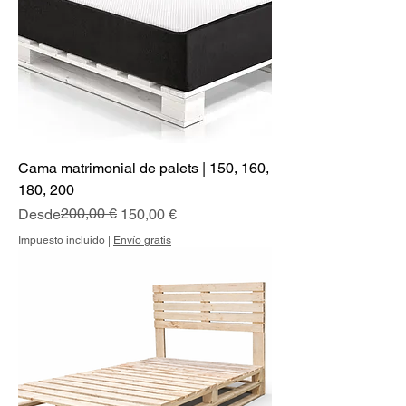
Cama matrimonial de palets | 150, 160,
180, 200
Precio
Precio de oferta
200,00 €
Desde
150,00 €
Impuesto incluido
|
Envío gratis