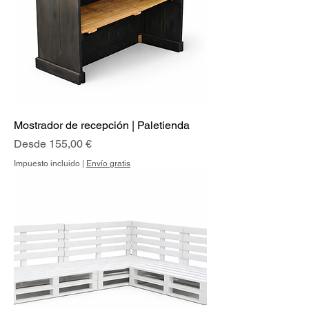
Mostrador de recepción | Paletienda
Precio de oferta
Desde
155,00 €
Impuesto incluido
|
Envío gratis