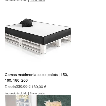
Impuesto incluido
|
Envío gratis
Camas matrimoniales de palets | 150,
160, 180, 200
Precio
Precio de oferta
230,00 €
Desde
180,00 €
Impuesto incluido
|
Envío gratis