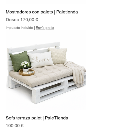
Mostradores con palets | Paletienda
Precio de oferta
Desde
170,00 €
Impuesto incluido
|
Envío gratis
Sofa terraza palet | PaleTienda
Precio
100,00 €