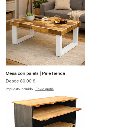
Mesa con palets | PaleTienda
Precio de oferta
Desde
80,00 €
Impuesto incluido
|
Envío gratis